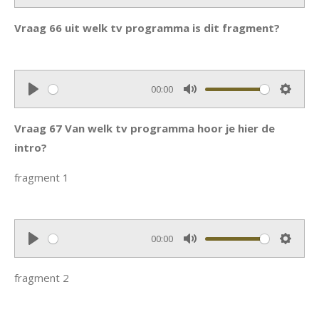
P
M
S
g
l
u
e
Vraag 66 uit welk tv programma is dit fragment?
s
a
t
t
y
e
t
i
00:00
n
P
M
S
g
l
u
e
Vraag 67 Van welk tv programma hoor je hier de
s
a
t
t
intro?
y
e
t
i
fragment 1
n
g
s
00:00
P
M
S
l
u
e
fragment 2
a
t
t
y
e
t