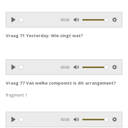
y
e
t
i
00:00
n
P
M
S
g
l
u
e
Vraag 71 Yesterday. Wie zingt wat?
s
a
t
t
y
e
t
i
n
00:00
g
P
M
S
s
l
u
e
Vraag 77 Van welke componist is dit arrangement?
a
t
t
y
e
t
fragment 1
i
n
g
00:00
s
P
M
S