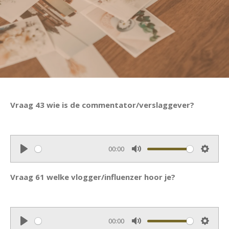
Vraag 43 wie is de commentator/verslaggever?
00:00
P
M
S
l
u
e
Vraag 61 welke vlogger/influenzer hoor je?
a
t
t
y
e
t
i
00:00
n