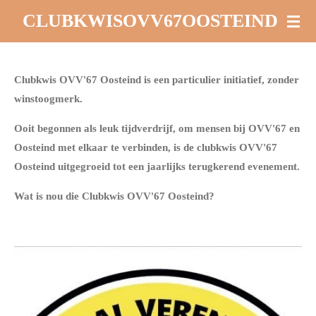
Ga
CLUBKWISOVV67OOSTEIND
direct
naar
de
Clubkwis OVV'67 Oosteind is een particulier initiatief, zonder
hoofdinhoud
winstoogmerk.
Ooit begonnen als leuk tijdverdrijf, om mensen bij OVV'67 en
Oosteind met elkaar te verbinden, is de clubkwis OVV'67
Oosteind uitgegroeid tot een jaarlijks terugkerend evenement.
Wat is nou die Clubkwis OVV'67 Oosteind?